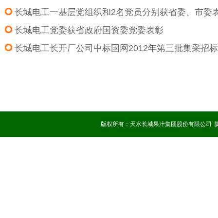
长城电工一基层党组织和2名党员分别获省委、市委
长城电工党委获省政府国资委党委表彰
长城电工长开厂公司中标国网2012年第三批集采招
版权所有：天水长城果汁集团股份有限公司 陇