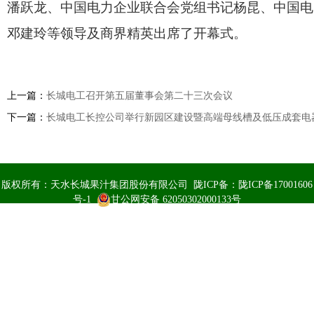
潘跃龙、中国电力企业联合会党组书记杨昆、中国电
邓建玲等领导及商界精英出席了开幕式。
上一篇：
长城电工召开第五届董事会第二十三次会议
下一篇：
长城电工长控公司举行新园区建设暨高端母线槽及低压成套电
版权所有：天水长城果汁集团股份有限公司 陇ICP备：
陇ICP备17001606
号-1
甘公网安备 62050302000133号