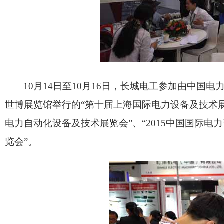
10
月
14
日至
10
月
16
日，长城电工参加由中国电
世博展览馆举行的“第十届上海国际电力设备及技术
电力自动化设备及技术展览会
”
、“
2015
中国国际电力
览会
”
。