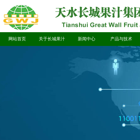
网站首页
关于长城果汁
新闻中心
产品与技术