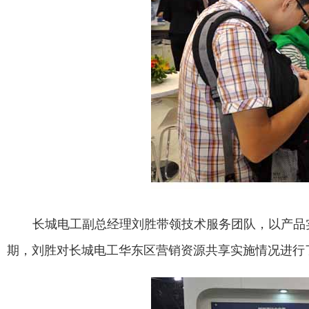
长城电工副总经理刘胜带领技术服务团队，以产品
期，刘胜对长城电工华东区营销资源共享实施情况进行了